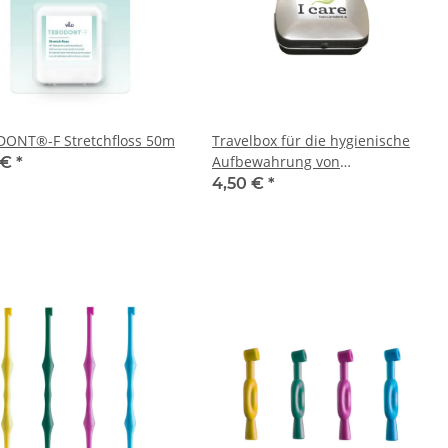
ONT®-F Stretchfloss 50m
Travelbox für die hygienische
Aufbewahrung von
 €
*
Dentalprodukten
4,50 €
*