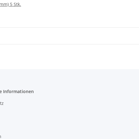
mm) 5 Stk.
e Informationen
tz
m