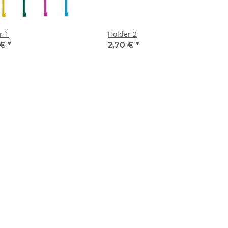
r 1
Holder 2
 €
*
2,70 €
*