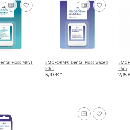
ntal Floss MINT
EMOFORM® Dental Floss waxed
EMOF
50m
25m
5,10 €
*
7,15