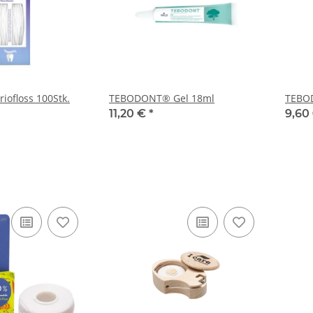
ofloss 100Stk.
TEBODONT® Gel 18ml
TEBOD
11,20 €
*
9,60