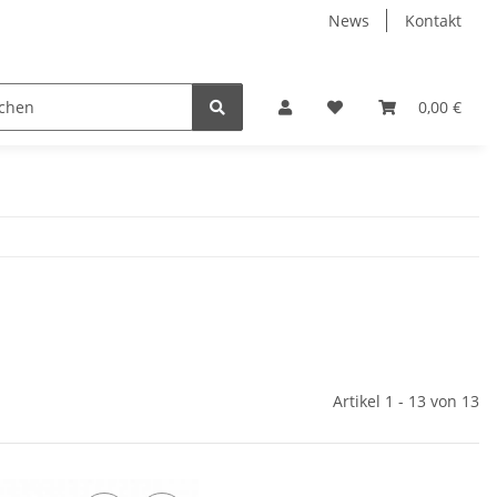
News
Kontakt
Weißere Zähne
Mundspülungen
Kieferorthopädie &
0,00 €
Artikel 1 - 13 von 13