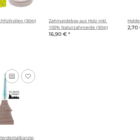
hfüllrollen (30m)
Zahnseidebox aus Holz inkl.
Holde
100% Naturzahnseide (30m)
2,70
16,90 €
*
nterdentalbürste,