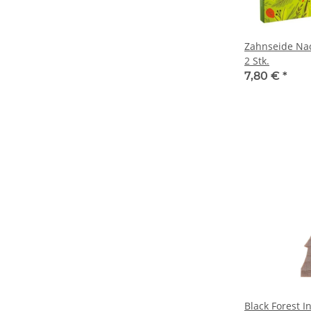
Zahnseide Nac
2 Stk.
7,80 €
*
Black Forest I