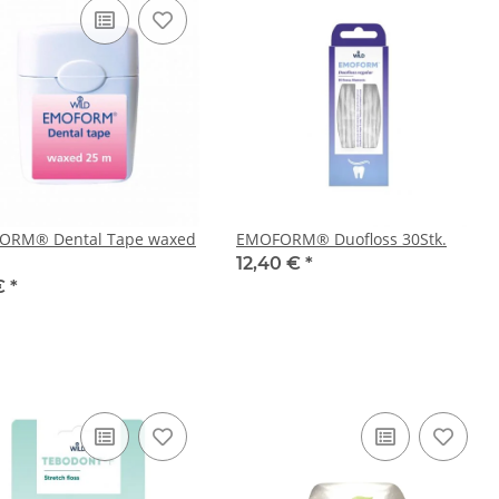
ORM® Dental Tape waxed
EMOFORM® Duofloss 30Stk.
12,40 €
*
 €
*